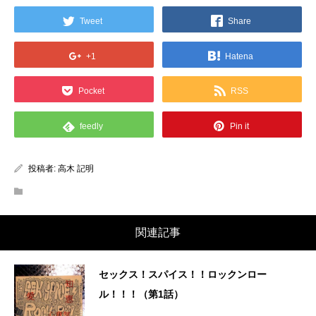
Tweet
Share
+1
Hatena
Pocket
RSS
feedly
Pin it
投稿者:
高木 記明
関連記事
セックス！スパイス！！ロックンロー
ル！！！（第1話）