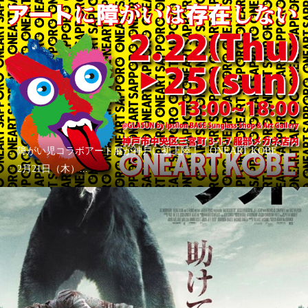
障がい児コラボアート展が神戸に初上陸！「ONEART KOBE」
2月21日（木）...