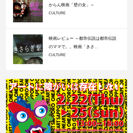
からん映画「壁の女」～
CULTURE
映画レビュー ～都市伝説は都市伝説
のママで。。映画「きさ...
CULTURE