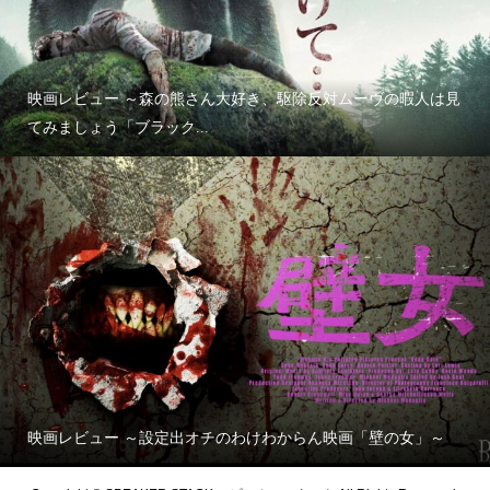
映画レビュー ～森の熊さん大好き、駆除反対ムーヴの暇人は見
てみましょう「ブラック...
映画レビュー ～設定出オチのわけわからん映画「壁の女」～