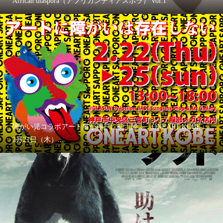
African diaspora（アフリカンディアスポラ） vol.1
障がい児コラボアート展が神戸に初上陸！「ONEART KOBE」
2月21日（木）...