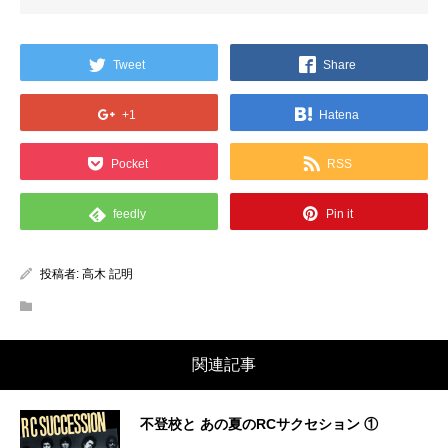
Tweet
Share
+1
Hatena
Pocket
RSS
feedly
Pin it
投稿者:
高木 記明
関連記事
不登校と あの夏のRCサクセション ①