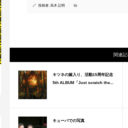
投稿者:
高木 記明
関連記
キツネの嫁入り、活動15周年記念
5th ALBUM「Just scratch the...
映画レビュー ～森の熊さん大好き、駆除
映
反対ムーヴの暇人は見てみましょ...
ん
キューバでの写真