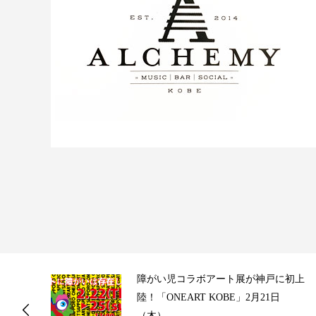
ス
障がい児コラボアート展が神戸に初上
陸！「ONEART KOBE」2月21日
（木）...