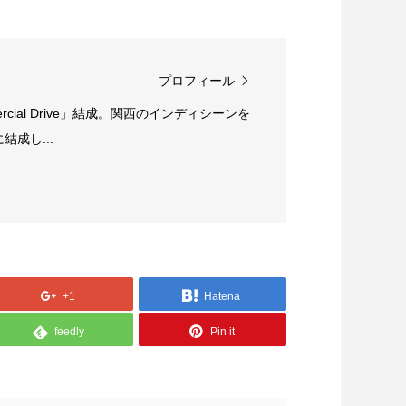
プロフィール
rcial Drive」結成。関西のインディシーンを
成し...
+1
Hatena
feedly
Pin it