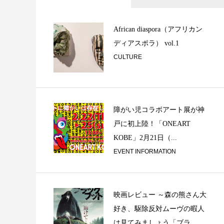
Tacos, vino y mus
African diaspora（アフリカン
ディアスポラ） vol.1
CULTURE
障がい児コラボアート展が神
戸に初上陸！「ONEART
KOBE」2月21日（...
飴ちゃんより体操
EVENT INFORMATION
映画レビュー ～森の熊さん大
好き、駆除反対ムーヴの暇人
は見てみましょう「ブラ...