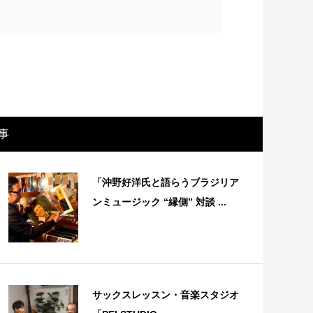
事
「沖野好洋氏と語らうブラジリア
ンミュージック “縁側” 対談 ...
画レビュー ～設定出オチのわけわから
映画レビュ
映画「壁の女」～
マで。。映
サックスレッスン・音楽スタジオ