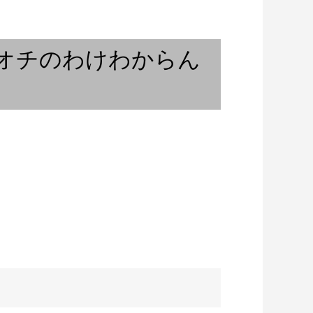
reta – 関西...
Typo Grafix
出オチのわけわからん
世界で活躍するカーヌーン奏者
/ From Occi...