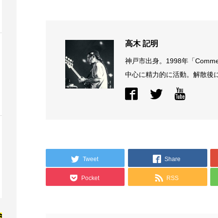
高木 記明
神戸市出身。1998年「Comme
中心に精力的に活動。解散後に結
Tweet
Share
Pocket
RSS