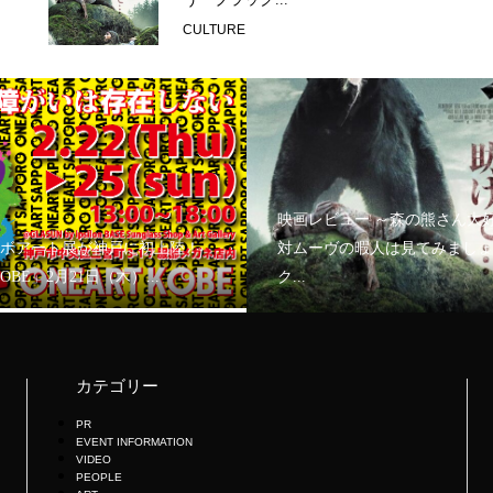
CULTURE
映画レビュー ～森の熊さん大
ボアート展が神戸に初上陸！
対ムーヴの暇人は見てみましょ
KOBE」2月21日（木）...
ク...
カテゴリー
PR
EVENT INFORMATION
VIDEO
PEOPLE