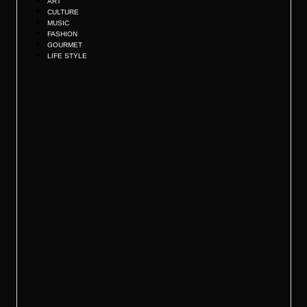
ART
CULTURE
MUSIC
FASHION
GOURMET
LIFE STYLE