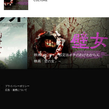
CULTURE
好き、駆除反
う「ブラッ
映画レビュー ～設定出オチのわけわからん
映画「壁の女」～
プライバシーポリシー
広告・連携について