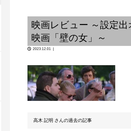
「リズム＆串カツ アガッタ！」
ica
サックス啓太郎の燗無量...
Reunión Sec
映画レビュー ～設定
映画「壁の女」～
2023.12.01
「沖野好洋氏と語らうブラジリ
が喉に効く
アンミュージック “縁側...
夏の風物詩
高木 記明
さんの過去の記事