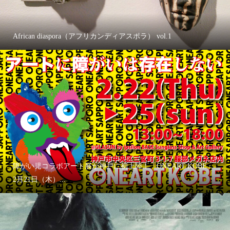
African diaspora（アフリカンディアスポラ） vol.1
障がい児コラボアート展が神戸に初上陸！「ONEART KOBE」
2月21日（木）...