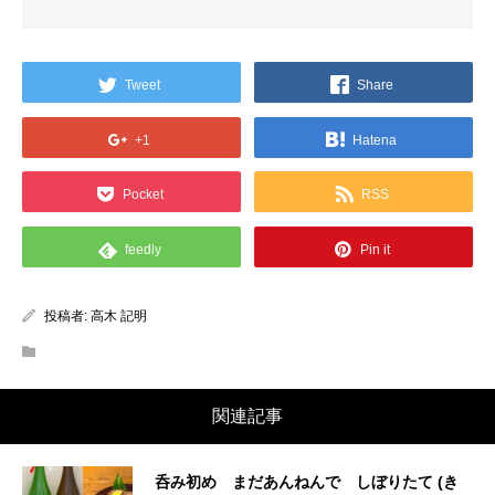
Tweet
Share
+1
Hatena
Pocket
RSS
feedly
Pin it
投稿者:
高木 記明
関連記事
呑み初め まだあんねんで しぼりたて (き