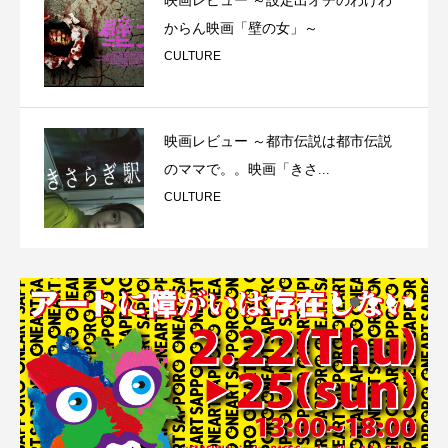
映画レビュー ～設定出オチのわけわ
からん映画「壁の女」～
CULTURE
映画レビュー ～都市伝説は都市伝説
のママで。。映画「きさ...
CULTURE