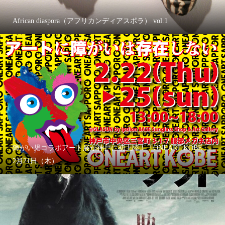
African diaspora（アフリカンディアスポラ） vol.1
障がい児コラボアート展が神戸に初上陸！「ONEART KOBE」
2月21日（木）...