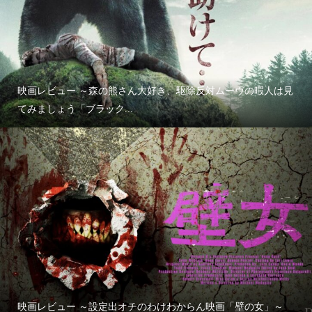
映画レビュー ～森の熊さん大好き、駆除反対ムーヴの暇人は見
てみましょう「ブラック...
映画レビュー ～設定出オチのわけわからん映画「壁の女」～