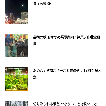
日々の碑 ③
芸術の秋 おすすめ展示案内 / 神戸歩歩琳堂画
廊
魚の八：植栽スペースを確保せよ！/ 打と居と
魚
切り取られる景色 〜小さいことは良いこと