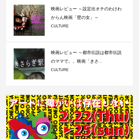
映画レビュー ～設定出オチのわけわ
からん映画「壁の女」～
CULTURE
映画レビュー ～都市伝説は都市伝説
のママで。。映画「きさ...
CULTURE