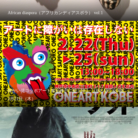
African diaspora（アフリカンディアスポラ） vol.1
障がい児コラボアート展が神戸に初上陸！「ONEART KOBE」
2月21日（木）...