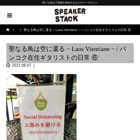
様々な視点で情報を発信するカルチャーマガジン
聖なる鳥は空に還る − Laos Vientiane − / バンコク在住ギタリストの日常 ⑥
聖なる鳥は空に還る − Laos Vientiane − / バ
ンコク在住ギタリストの日常 ⑥
2021.06.07