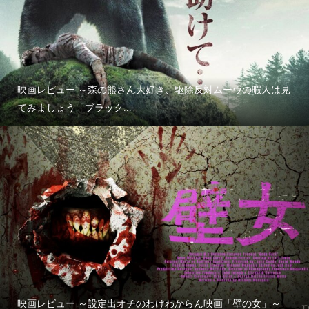
映画レビュー ～森の熊さん大好き、駆除反対ムーヴの暇人は見
てみましょう「ブラック...
映画レビュー ～設定出オチのわけわからん映画「壁の女」～