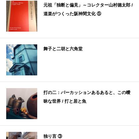
元祖「独断と偏見」～コレクター山村德太郎 /
道楽がつくった阪神間文化 ⑤
舞子と二胡と六角堂
打の二：パーカッションあるあると、この曖
昧な世界 / 打と居と魚
独り言 ③