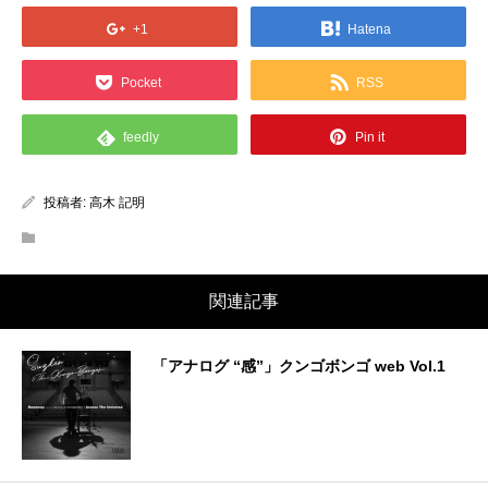
+1
Hatena
Pocket
RSS
feedly
Pin it
投稿者:
高木 記明
関連記事
「アナログ “感”」クンゴボンゴ web Vol.1