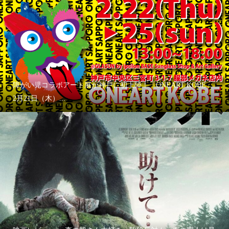
障がい児コラボアート展が神戸に初上陸！「ONEART KOBE」
2月21日（木）...