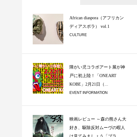
祈りと音楽『天岩
張り神事ご奉納』
African diaspora（アフリカン
ディアスポラ） vol.1
CULTURE
障がい児コラボアート展が神
戸に初上陸！「ONEART
隠れた二胡の名曲
KOBE」2月21日（...
協奏曲 離騒 孤高
EVENT INFORMATION
映画レビュー ～森の熊さん大
好き、駆除反対ムーヴの暇人
は見てみましょう「ブラ...