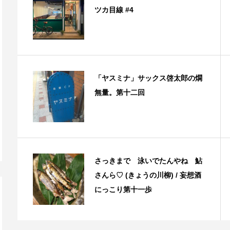
ツカ目線 #4
「ヤスミナ」サックス啓太郎の燗
無量。第十二回
さっきまで 泳いでたんやね 鮎
さんら♡ (きょうの川柳) / 妄想酒
にっこり第十一歩