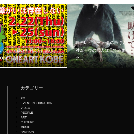
映画レビュー ～森の熊さん大
ボアート展が神戸に初上陸！
対ムーヴの暇人は見てみましょ
KOBE」2月21日（木）...
ク...
カテゴリー
PR
EVENT INFORMATION
VIDEO
PEOPLE
ART
CULTURE
MUSIC
FASHION