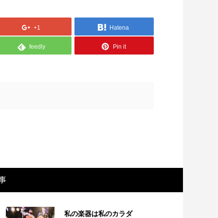
+1
Hatena
feedly
Pin it
画レビュー ～設定出オチのわけわから
映画レビュ
映画「壁の女」～
マで。。映
事
私の楽器は私のカラダ