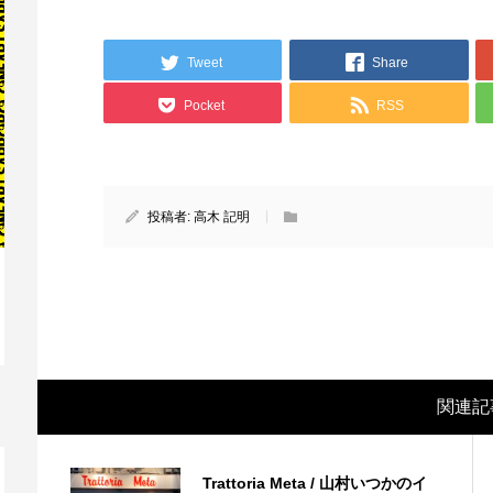
Tweet
Share
Pocket
RSS
投稿者:
高木 記明
映画レビュー ～森の熊さん大好き、駆除
映
反対ムーヴの暇人は見てみましょ...
ん
関連記
Trattoria Meta / 山村いつかのイ