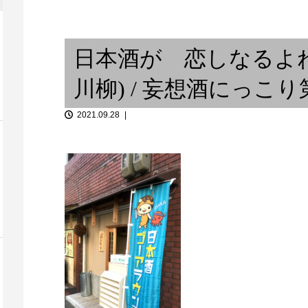
戸神社 注連縄
不登校と あの夏のRCサクセシ
③
ョン ②
レコードジャ
日本酒が 恋しなるよね
川柳) / 妄想酒にっ
2021.09.28
を紹介「二胡
の詩人...
集まれ動物の森
カラスの子