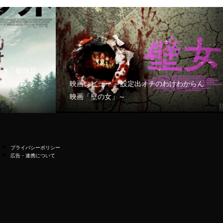
好き、駆除反
う「ブラッ
映画レビュー ～設定出オチのわけわからん
映画「壁の女」～
プライバシーポリシー
広告・連携について