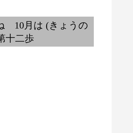
「沖野好洋氏と語らうブラジリ
ケットと洋服 ①
アンミュージック ...
 10月は (きょうの
こり第十二歩
レコードジャケットと洋服 ②