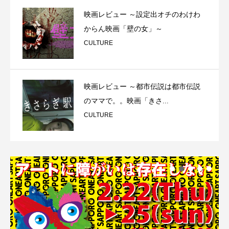
映画レビュー ～設定出オチのわけわ
からん映画「壁の女」～
CULTURE
映画レビュー ～都市伝説は都市伝説
のママで。。映画「きさ...
CULTURE