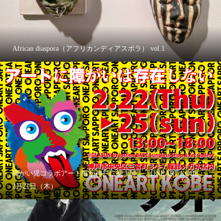
African diaspora（アフリカンディアスポラ） vol.1
障がい児コラボアート展が神戸に初上陸！「ONEART KOBE」
2月21日（木）...