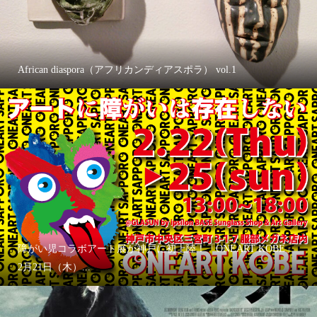
African diaspora（アフリカンディアスポラ） vol.1
障がい児コラボアート展が神戸に初上陸！「ONEART KOBE」
2月21日（木）...