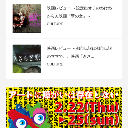
映画レビュー ～設定出オチのわけわ
からん映画「壁の女」～
CULTURE
映画レビュー ～都市伝説は都市伝説
のママで。。映画「きさ...
CULTURE