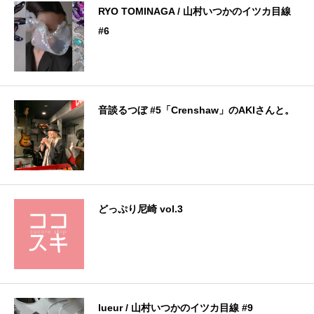
RYO TOMINAGA / 山村いつかのイツカ目線
#6
音談るつぼ #5「Crenshaw」のAKIさんと。
どっぷり尼崎 vol.3
lueur / 山村いつかのイツカ目線 #9