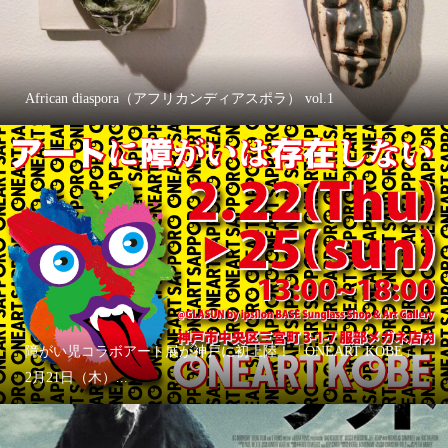
African diaspora（アフリカンディアスポラ） vol.1
障がい児コラボアート展が神戸に初上陸！「ONEART KOBE」
2月21日（木）...