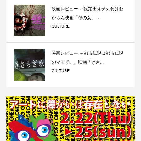
映画レビュー ～設定出オチのわけわ
からん映画「壁の女」～
CULTURE
映画レビュー ～都市伝説は都市伝説
のママで。。映画「きさ...
CULTURE