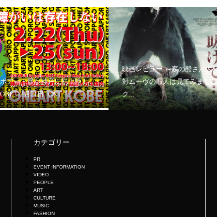
映画レビュー ～森の熊さん大
ボアート展が神戸に初上陸！
対ムーヴの暇人は見てみましょ
KOBE」2月21日（木）...
ク...
カテゴリー
PR
EVENT INFORMATION
VIDEO
PEOPLE
ART
CULTURE
MUSIC
FASHION