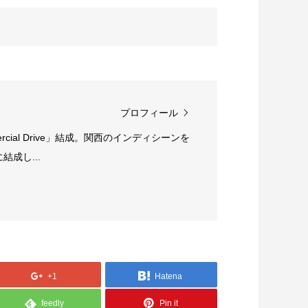
プロフィール
rcial Drive」結成。関西のインディシーンを
成し...
+1
Hatena
feedly
Pin it