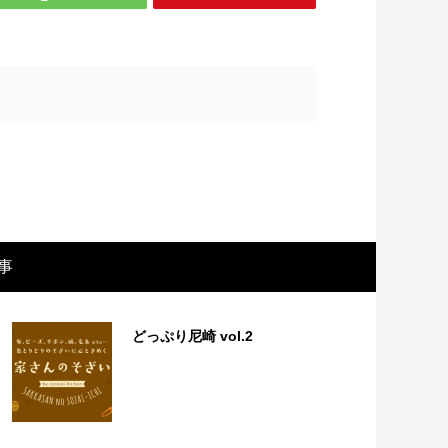
事
画レビュー ～設定出オチのわけわから
映画レビュ
映画「壁の女」～
マで。。映
どっぷり尼崎 vol.2