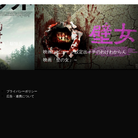
好き、駆除反
う「ブラッ
映画レビュー ～設定出オチのわけわからん
映画「壁の女」～
プライバシーポリシー
広告・連携について