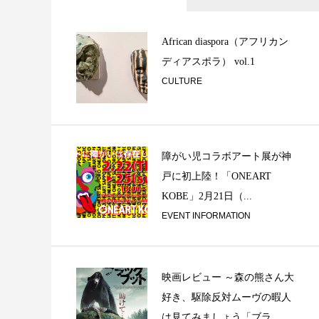
祈りと音楽『天岩
張り神事ご奉納』
African diaspora（アフリカン
ディアスポラ） vol.1
CULTURE
障がい児コラボアート展が神
戸に初上陸！「ONEART
KOBE」2月21日（...
ジャポニズム 冬
EVENT INFORMATION
映画レビュー ～森の熊さん大
好き、駆除反対ムーヴの暇人
は見てみましょう「ブラ...