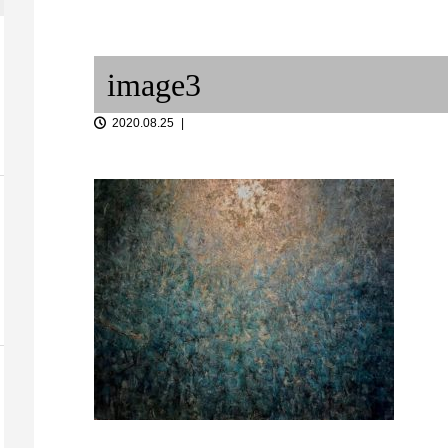
戸神社 注連縄
③
Reunión Secreta – 関西...
選盤
image3
2020.08.25
のススメ
独り言 ③
Tacos, vino 