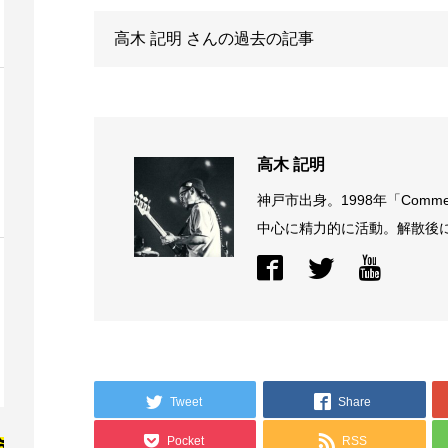
高木 記明
さんの過去の記事
高木 記明
神戸市出身。1998年「Comme
中心に精力的に活動。解散後に結
Tweet
Share
Pocket
RSS