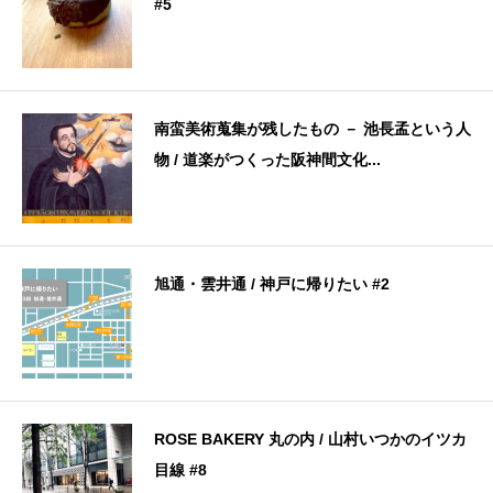
#5
南蛮美術蒐集が残したもの － 池長孟という人
物 / 道楽がつくった阪神間文化...
旭通・雲井通 / 神戸に帰りたい #2
ROSE BAKERY 丸の内 / 山村いつかのイツカ
目線 #8