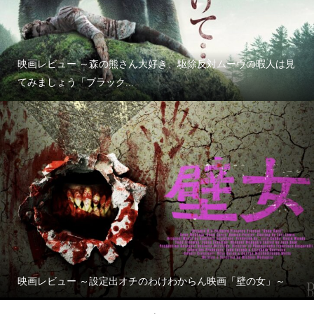
映画レビュー ～森の熊さん大好き、駆除反対ムーヴの暇人は見
てみましょう「ブラック...
映画レビュー ～設定出オチのわけわからん映画「壁の女」～