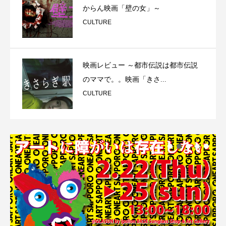
からん映画「壁の女」～
CULTURE
映画レビュー ～都市伝説は都市伝説
のママで。。映画「きさ...
CULTURE