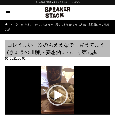
様々な視点で情報を発信するカルチャーマガジン
コレうまい 次のもええなで 買うてまう (きょうの川柳) / 妄想酒にっこり第
九歩
コレうまい 次のもええなで 買うてまう
(きょうの川柳) / 妄想酒にっこり第九歩
2021.05.01
動
画
プ
レ
ー
ヤ
ー