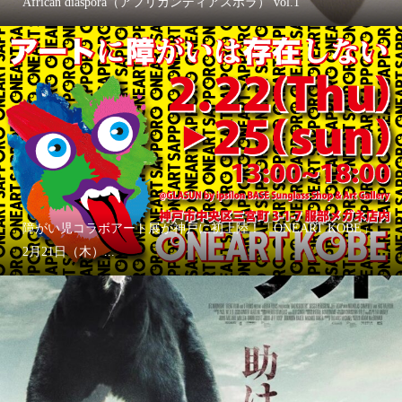
African diaspora（アフリカンディアスポラ） vol.1
障がい児コラボアート展が神戸に初上陸！「ONEART KOBE」
2月21日（木）...