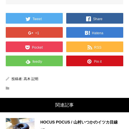
Tweet
Share
+1
Hatena
Pocket
RSS
feedly
Pin it
投稿者:
高木 記明
関連記事
HOCUS POCUS / 山村いつかのイツカ目線