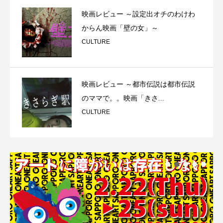
映画レビュー ～設定出オチのわけわ
からん映画「壁の女」～
CULTURE
映画レビュー ～都市伝説は都市伝説
のママで。。映画「きさ...
CULTURE