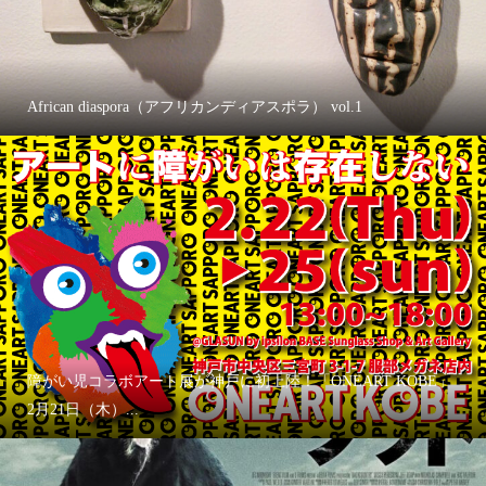
African diaspora（アフリカンディアスポラ） vol.1
障がい児コラボアート展が神戸に初上陸！「ONEART KOBE」
2月21日（木）...