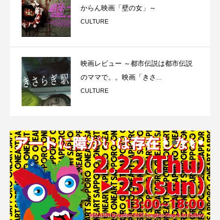
からん映画「壁の女」～
CULTURE
映画レビュー ～都市伝説は都市伝説
のママで。。映画「きさ...
CULTURE