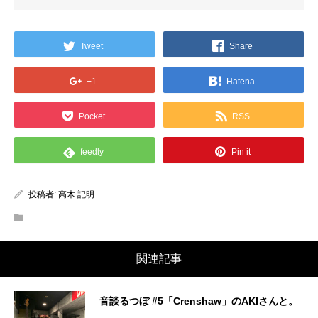
Tweet
Share
+1
Hatena
Pocket
RSS
feedly
Pin it
投稿者:
高木 記明
関連記事
音談るつぼ #5「Crenshaw」のAKIさんと。