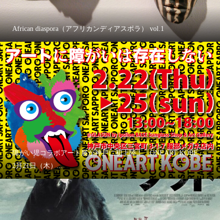
African diaspora（アフリカンディアスポラ） vol.1
障がい児コラボアート展が神戸に初上陸！「ONEART KOBE」
2月21日（木）...