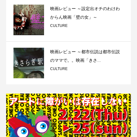
映画レビュー ～設定出オチのわけわ
からん映画「壁の女」～
CULTURE
映画レビュー ～都市伝説は都市伝説
のママで。。映画「きさ...
CULTURE