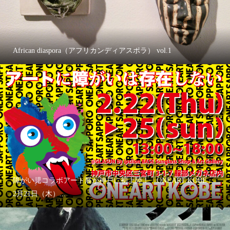
African diaspora（アフリカンディアスポラ） vol.1
障がい児コラボアート展が神戸に初上陸！「ONEART KOBE」
2月21日（木）...