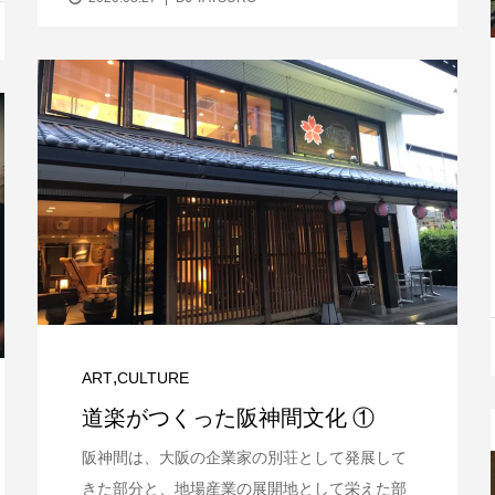
,
ART
CULTURE
道楽がつくった阪神間文化 ①
阪神間は、大阪の企業家の別荘として発展して
きた部分と、地場産業の展開地として栄えた部