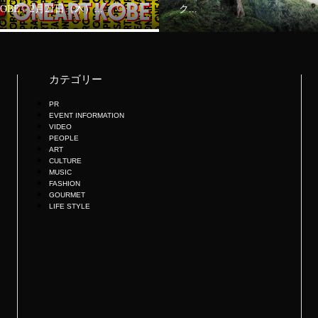
KOBE」2月21日（木）...
ク...
カテゴリー
PR
EVENT INFORMATION
VIDEO
PEOPLE
ART
CULTURE
MUSIC
FASHION
GOURMET
LIFE STYLE