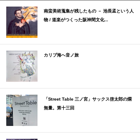
南蛮美術蒐集が残したもの － 池長孟という人
物 / 道楽がつくった阪神間文化...
カリブ海へ音ノ旅
「Street Table 三ノ宮」サックス啓太郎の燗
無量。第十三回