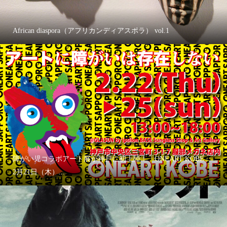
African diaspora（アフリカンディアスポラ） vol.1
障がい児コラボアート展が神戸に初上陸！「ONEART KOBE」
2月21日（木）...