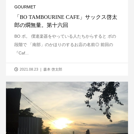
GOURMET
「BO TAMBOURINE CAFE」サックス啓太
郎の燗無量。第十六回
BO ボ。 僕達楽器をやっている人たちからすると ボの
段階で 「南部」のかほりのするお店の名前◎ 前回の
『Caf...
2021.08.23
森本 啓太郎