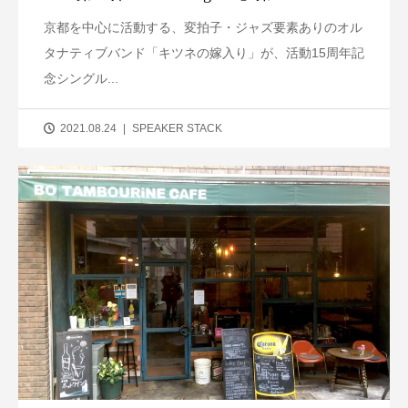
京都を中心に活動する、変拍子・ジャズ要素ありのオル
タナティブバンド「キツネの嫁入り」が、活動15周年記
念シングル...
2021.08.24
SPEAKER STACK