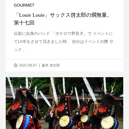
GOURMET
「Louie Louie」サックス啓太郎の燗無量。
第十七回
以前に自身のバンド 「ボケロウ野良犬」で イベントに
てLIVEをさせて頂きました時、 自分はイベントの際 サ
ック...
2021.09.07
森本 啓太郎