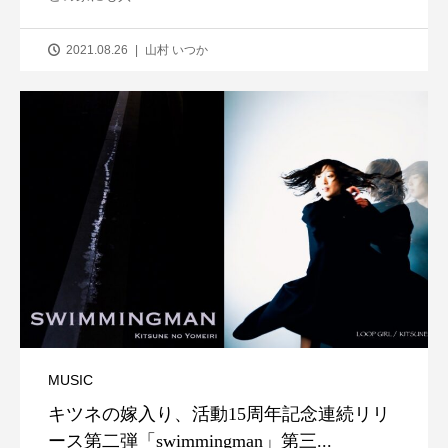
2021.08.26
山村 いつか
MUSIC
キツネの嫁入り、活動15周年記念連続リリ
ース第二弾「swimmingman」第三...