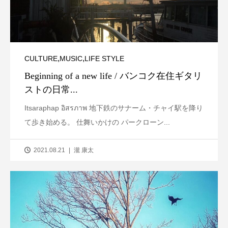
,
,
CULTURE
MUSIC
LIFE STYLE
Beginning of a new life / バンコク在住ギタリ
ストの日常...
Itsaraphap อิสรภาพ 地下鉄のサナーム・チャイ駅を降り
て歩き始める。 仕舞いかけの パークローン...
2021.08.21
瀧 康太