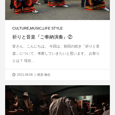
,
,
CULTURE
MUSIC
LIFE STYLE
祈りと音楽『ご奉納演奏』②
皆さん、こんにちは。 今回は、前回の続き「祈りと音
楽」について、考察していきたいと思います。 お祭り
とは？ 現在...
2021.09.06
梶原 徹也