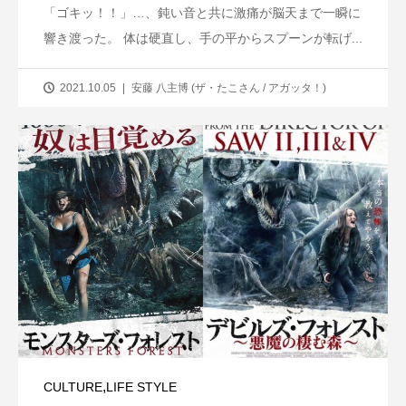
「ゴキッ！！」…、鈍い音と共に激痛が脳天まで一瞬に
響き渡った。 体は硬直し、手の平からスプーンが転げ...
2021.10.05
安藤 八主博 (ザ・たこさん / アガッタ！)
,
CULTURE
LIFE STYLE