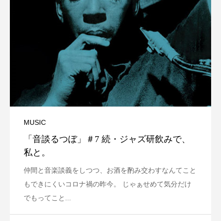
MUSIC
「音談るつぼ」＃7 続・ジャズ研飲みで、
私と。
仲間と音楽談義をしつつ、お酒を酌み交わすなんてこと
もできにくいコロナ禍の昨今。 じゃぁせめて気分だけ
でもってこと...